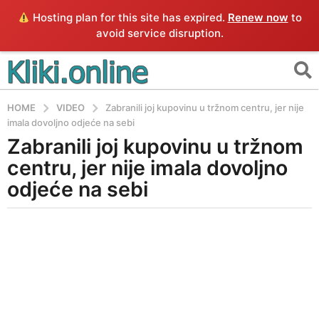
Hosting plan for this site has expired.
Renew now
to
avoid service disruption.
HOME
VIDEO
Zabranili joj kupovinu u tržnom centru, jer nije
imala dovoljno odjeće na sebi
Zabranili joj kupovinu u tržnom
4
g
centru, jer nije imala dovoljno
o
odjeće na sebi
d
i
b
n
y
e
E
a
g
o
4