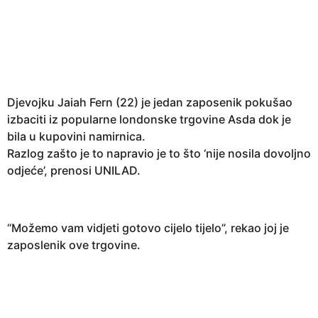
g
o
d
i
n
e
Djevojku Jaiah Fern (22) je jedan zaposenik pokušao
a
izbaciti iz popularne londonske trgovine Asda dok je
g
bila u kupovini namirnica.
o
Razlog zašto je to napravio je to što ‘nije nosila dovoljno
odjeće’, prenosi UNILAD.
“Možemo vam vidjeti gotovo cijelo tijelo”, rekao joj je
zaposlenik ove trgovine.