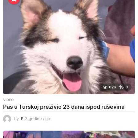
d
i
n
e
a
g
o
626
0
VIDEO
Pas u Turskoj preživio 23 dana ispod ruševina
by
E
3 godine ago
3
g
o
d