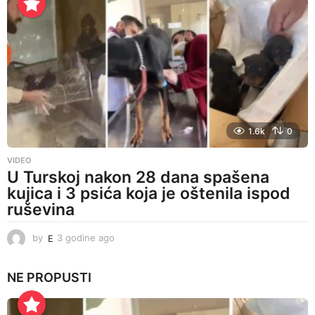
n
e
a
g
o
1.6k
0
VIDEO
U Turskoj nakon 28 dana spašena
kujica i 3 psića koja je oštenila ispod
ruševina
by
E
3 godine ago
3
g
o
NE PROPUSTI
d
i
n