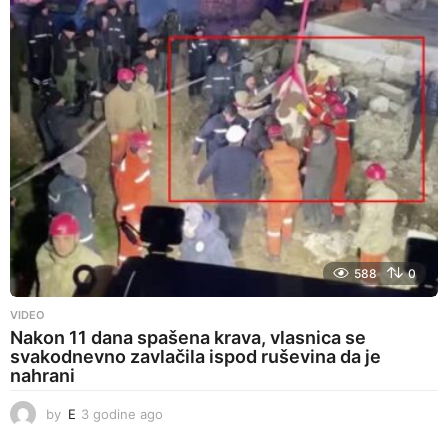
i
n
e
a
g
o
588
0
VIDEO
Nakon 11 dana spašena krava, vlasnica se
svakodnevno zavlačila ispod ruševina da je
nahrani
by
E
3 godine ago
3
g