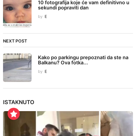
10 fotografija koje će vam definitivno u
i
sekundi popraviti dan
n
by
E
a
t
i
NEXT POST
o
n
Kako po parkingu prepoznati da ste na
Balkanu? Ova fotka...
by
E
ISTAKNUTO