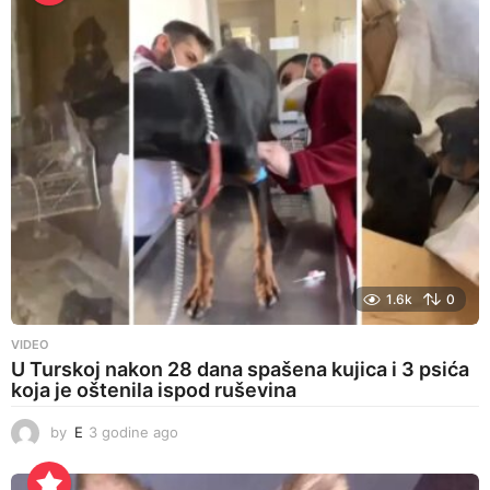
e
a
g
o
1.6k
0
VIDEO
U Turskoj nakon 28 dana spašena kujica i 3 psića
koja je oštenila ispod ruševina
by
E
3 godine ago
3
g
o