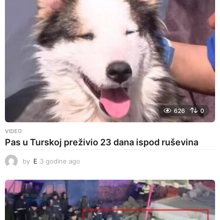
e
a
g
o
626
0
VIDEO
Pas u Turskoj preživio 23 dana ispod ruševina
by
E
3 godine ago
3
g
o
d
i
n
e