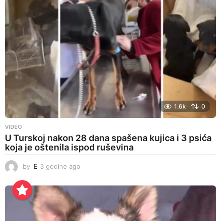
1.6k
0
VIDEO
U Turskoj nakon 28 dana spašena kujica i 3 psića
koja je oštenila ispod ruševina
by
E
3 godine ago
3
g
o
d
i
n