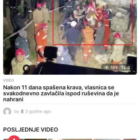
a
g
o
588
0
VIDEO
Nakon 11 dana spašena krava, vlasnica se
svakodnevno zavlačila ispod ruševina da je
nahrani
by
E
3 godine ago
3
g
o
POSLJEDNJE
VIDEO
d
i