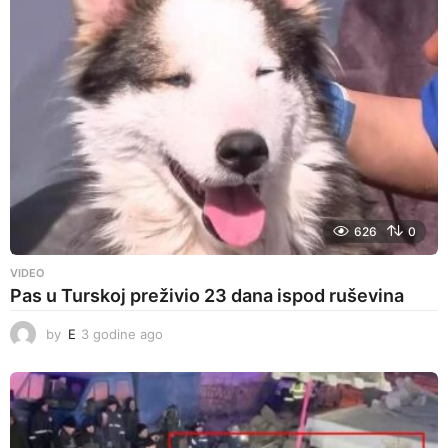
e
a
g
o
626
0
VIDEO
Pas u Turskoj preživio 23 dana ispod ruševina
by
E
3 godine ago
3
g
o
d
i
n
e