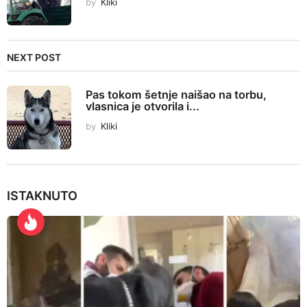
by
Kliki
a
t
i
NEXT POST
o
n
Pas tokom šetnje naišao na torbu,
vlasnica je otvorila i...
by
Kliki
ISTAKNUTO