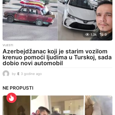
g
o
1.3k
0
VIJESTI
Azerbejdžanac koji je starim vozilom
krenuo pomoći ljudima u Turskoj, sada
dobio novi automobil
by
E
3 godine ago
3
g
o
NE PROPUSTI
d
i
n
e
a
g