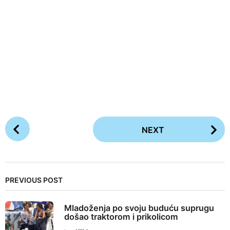
P
NEXT
o
s
t
P
PREVIOUS POST
a
g
Mladoženja po svoju buduću suprugu
i
došao traktorom i prikolicom
n