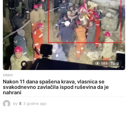
a
g
o
588
0
VIDEO
Nakon 11 dana spašena krava, vlasnica se
svakodnevno zavlačila ispod ruševina da je
nahrani
by
E
3 godine ago
3
g
o
d
i