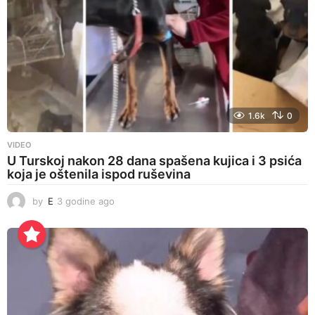
1.6k
0
VIDEO
U Turskoj nakon 28 dana spašena kujica i 3 psića
koja je oštenila ispod ruševina
by
E
3 godine ago
3
g
o
d
i
n
e
a
g