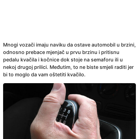
g
o
d
i
n
a
Mnogi vozači imaju naviku da ostave automobil u brzini,
a
odnosno prebace mjenjač u prvu brzinu i pritisnu
g
pedalu kvačila i kočnice dok stoje na semaforu ili u
o
nekoj drugoj prilici. Međutim, to ne biste smjeli raditi jer
bi to moglo da vam oštetiti kvačilo.