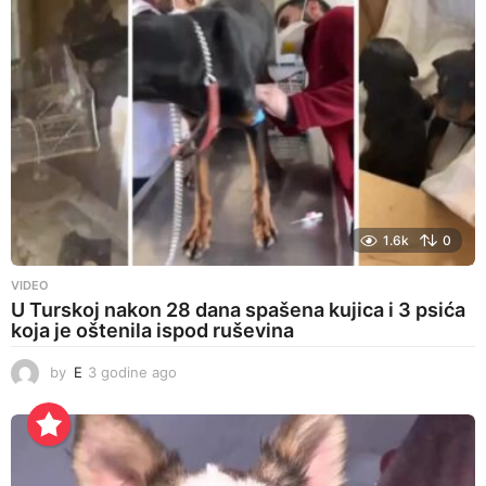
o
1.6k
0
VIDEO
U Turskoj nakon 28 dana spašena kujica i 3 psića
koja je oštenila ispod ruševina
by
E
3 godine ago
3
g
o
d
i
n