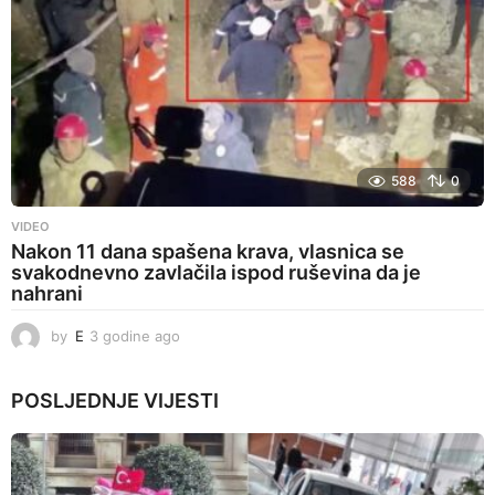
588
0
VIDEO
Nakon 11 dana spašena krava, vlasnica se
svakodnevno zavlačila ispod ruševina da je
nahrani
by
E
3 godine ago
3
g
o
POSLJEDNJE
VIJESTI
d
i
n
e
a