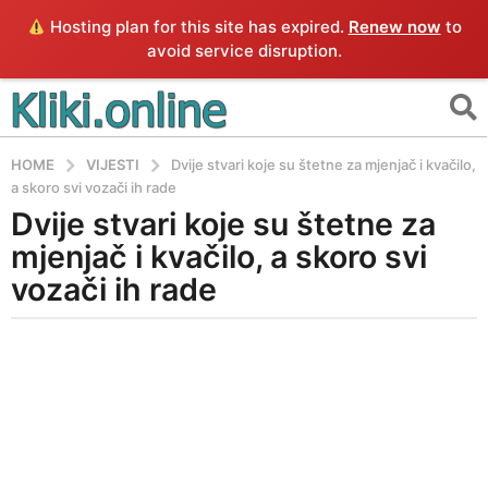
Hosting plan for this site has expired.
Renew now
to
avoid service disruption.
HOME
VIJESTI
Dvije stvari koje su štetne za mjenjač i kvačilo,
a skoro svi vozači ih rade
Dvije stvari koje su štetne za
5
g
mjenjač i kvačilo, a skoro svi
o
vozači ih rade
d
i
b
n
y
a
K
l
a
i
g
k
o
i
5