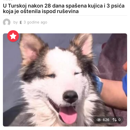
U Turskoj nakon 28 dana spašena kujica i 3 psića
koja je oštenila ispod ruševina
by
E
3 godine ago
3
g
o
d
i
n
e
a
g
o
626
0