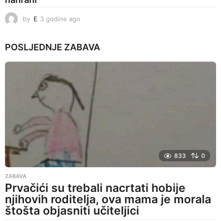
by
E
3 godine ago
3
g
o
POSLJEDNJE
ZABAVA
d
i
n
e
a
g
o
833
0
ZABAVA
Prvačići su trebali nacrtati hobije
njihovih roditelja, ova mama je morala
štošta objasniti učiteljici