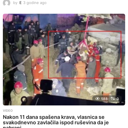
by
E
3 godine ago
3
g
o
d
i
n
e
a
g
o
588
0
VIDEO
Nakon 11 dana spašena krava, vlasnica se
svakodnevno zavlačila ispod ruševina da je
nahrani