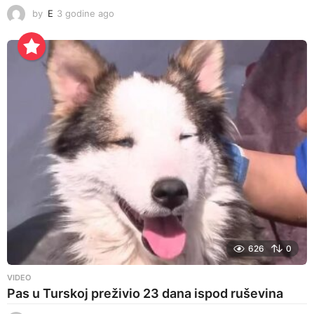
by
E
3 godine ago
3
g
o
d
i
n
e
a
g
o
626
0
VIDEO
Pas u Turskoj preživio 23 dana ispod ruševina