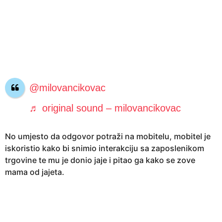
g
o
d
i
n
e
a
@milovancikovac
g
o
♬ original sound – milovancikovac
No umjesto da odgovor potraži na mobitelu, mobitel je
iskoristio kako bi snimio interakciju sa zaposlenikom
trgovine te mu je donio jaje i pitao ga kako se zove
mama od jajeta.