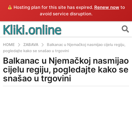
Hosting plan for this site has expired.
Renew now
to
avoid service disruption.
HOME
ZABAVA
Balkanac u Njemačkoj nasmijao cijelu regiju,
pogledajte kako se snašao u trgovini
Balkanac u Njemačkoj nasmijao
4
g
cijelu regiju, pogledajte kako se
o
snašao u trgovini
d
i
b
n
y
e
E
a
g
o
4