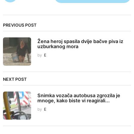
s
t
P
PREVIOUS POST
a
g
Žena heroj spasila dvije bačve piva iz
i
uzburkanog mora
n
by
E
a
t
i
NEXT POST
o
n
Snimka vozača autobusa zgrozila je
mnoge, kako biste vi reagirali...
by
E