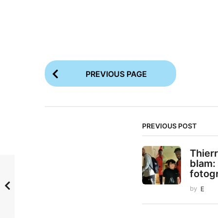
P
PREVIOUS PAGE
o
s
t
PREVIOUS POST
P
a
Thierr
g
blam: 
fotogr
i
n
by
E
a