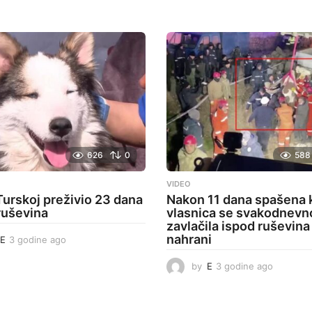
626
0
588
VIDEO
Turskoj preživio 23 dana
Nakon 11 dana spašena 
ruševina
vlasnica se svakodnevn
zavlačila ispod ruševina
nahrani
E
3 godine ago
3
g
o
by
E
3 godine ago
3
d
g
i
o
n
d