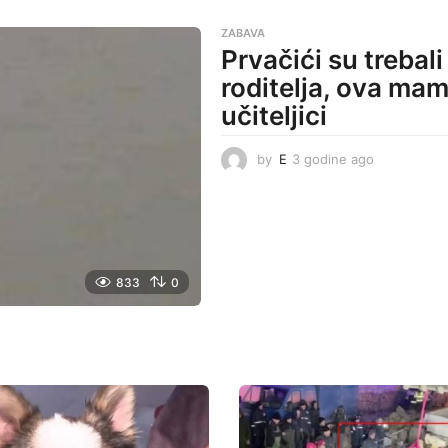
e
i
a
n
ZABAVA
g
e
Prvačići su trebali
o
a
roditelja, ova mam
g
o
učiteljici
by
E
3 godine ago
3
g
o
d
i
n
e
833
0
a
g
o