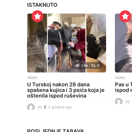
t
ISTAKNUTO
i
o
n
1.6k
0
VIDEO
VIDEO
U Turskoj nakon 28 dana
Pas u 
spašena kujica i 3 psića koja je
ispod 
oštenila ispod ruševina
by
by
E
3 godine ago
3
g
o
d
i
POSLJEDNJE
ZABAVA