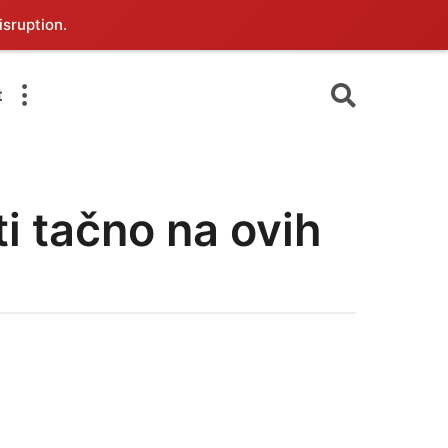
isruption.
t
ti tačno na ovih