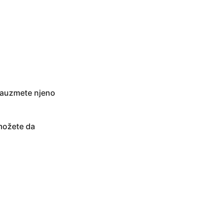
 zauzmete njeno
 možete da