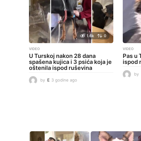
1.6k
0
VIDEO
VIDEO
U Turskoj nakon 28 dana
Pas u 
spašena kujica i 3 psića koja je
ispod 
oštenila ispod ruševina
by
by
E
3 godine ago
3
g
o
d
i
n
e
a
g
o