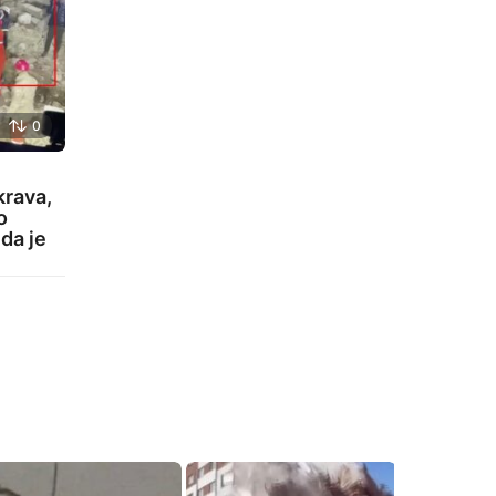
0
krava,
o
 da je