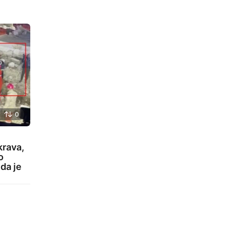
0
krava,
o
 da je