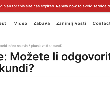
 plan for this site has expired.
Renew now
to avoid service d
esti
Video
Zabava
Zanimljivosti
Contac
voriti tačno na ovih 5 pitanja za 5 sekundi?
e: Možete li odgovori
ekundi?