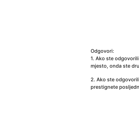
4
g
o
d
i
n
e
Odgovori:
a
1. Ako ste odgovoril
g
mjesto, onda ste dru
o
2. Ako ste odgovoril
prestignete posljed