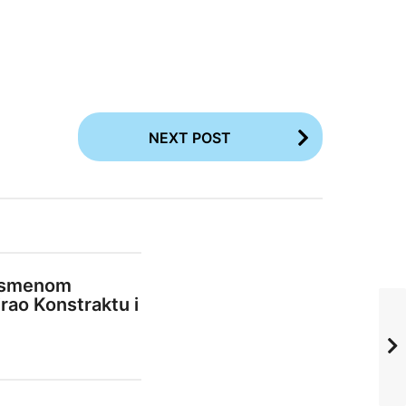
NEXT POST
pismenom
irao Konstraktu i