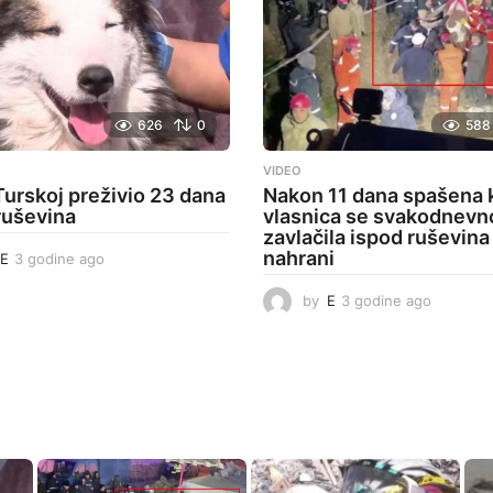
626
0
588
VIDEO
Turskoj preživio 23 dana
Nakon 11 dana spašena 
ruševina
vlasnica se svakodnevn
zavlačila ispod ruševina
nahrani
E
3 godine ago
3
g
o
by
E
3 godine ago
3
d
g
i
o
n
d
e
i
a
n
g
e
o
a
g
o