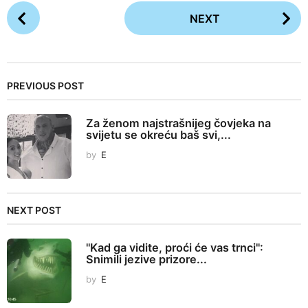
P
NEXT
o
s
t
P
PREVIOUS POST
a
g
Za ženom najstrašnijeg čovjeka na
i
svijetu se okreću baš svi,...
n
by
E
a
t
i
NEXT POST
o
n
''Kad ga vidite, proći će vas trnci'':
Snimili jezive prizore...
by
E