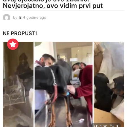
Nevjerojatno, ovo vidim prvi put
by
E
4 godine ago
4
g
o
NE PROPUSTI
d
i
n
e
a
g
o
1.6k
0