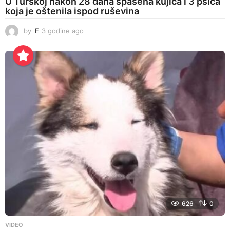
U Turskoj nakon 28 dana spašena kujica i 3 psića
koja je oštenila ispod ruševina
by
E
3 godine ago
3
g
o
d
i
n
e
a
g
o
626
0
VIDEO