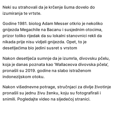
Neki su strahovali da je krčenje šuma dovelo do
izumiranja te vrtste.
Godine 1981. biolog Adam Messer otkrio je nekoliko
gnijezda Megachile na Bacanu i susjednim otocima,
prizor toliko rijedak da su lokalni stanovnici rekli da
nikada prije nisu vidjeli gnijezda. Opet, to je
desetljećima bio jedini susret s vrstom
Nakon desetljeća sumnje da je izumrla, divovsku pčelu,
koja je danas poznata kao ‘Wallaceova divovska pčela’,
pronašli su 2019. godine na slabo istraženom
indonezijskom otoku.
Nakon višednevne potrage, stručnjaci za divlje životinje
pronašli su jednu živu ženku, koju su fotografirali i
snimili. Pogledajte video na sljedećoj stranici.