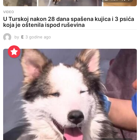
VIDEO
U Turskoj nakon 28 dana spašena kujica i 3 psića
koja je oštenila ispod ruševina
by
E
3 godine ago
3
g
o
d
i
n
e
a
g
o