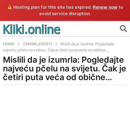
Hosting plan for this site has expired.
Renew now
to
avoid service disruption.
HOME
ZANIMLJIVOSTI
Mislili da je izumrla: Pogledajte
najveću pčelu na svijetu. Čak je četiri puta veća od obične...
Mislili da je izumrla: Pogledajte
4
g
najveću pčelu na svijetu. Čak je
o
četiri puta veća od obične…
d
i
b
n
y
e
E
a
g
o
4