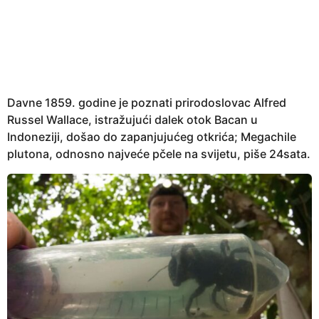
g
o
d
i
n
e
Davne 1859. godine je poznati prirodoslovac Alfred
a
Russel Wallace, istražujući dalek otok Bacan u
g
Indoneziji, došao do zapanjujućeg otkrića; Megachile
o
plutona, odnosno najveće pčele na svijetu, piše 24sata.