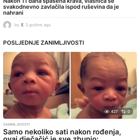
Nakon 11 dana spašena krava, vlasnica se
svakodnevno zavlačila ispod ruševina da je
nahrani
by
E
3 godine ago
3
g
o
POSLJEDNJE
ZANIMLJIVOSTI
d
i
n
e
a
g
o
427
0
ZANIMLJIVOSTI
Samo nekoliko sati nakon rođenja,
ovaj dječačić je sve zbunio: